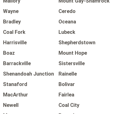
Mallory
Mount Gay-Shamrock
Wayne
Ceredo
Bradley
Oceana
Coal Fork
Lubeck
Harrisville
Shepherdstown
Boaz
Mount Hope
Barrackville
Sistersville
Shenandoah Junction
Rainelle
Stanaford
Bolivar
MacArthur
Fairlea
Newell
Coal City