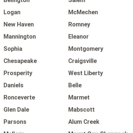
Belington
Salem
Logan
McMechen
New Haven
Romney
Mannington
Eleanor
Sophia
Montgomery
Chesapeake
Craigsville
Prosperity
West Liberty
Daniels
Belle
Ronceverte
Marmet
Glen Dale
Mabscott
Parsons
Alum Creek