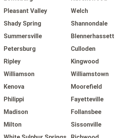
Pleasant Valley
Welch
Shady Spring
Shannondale
Summersville
Blennerhassett
Petersburg
Culloden
Ripley
Kingwood
Williamson
Williamstown
Kenova
Moorefield
Philippi
Fayetteville
Madison
Follansbee
Milton
Sissonville
White Sulphur Springs
Richwood