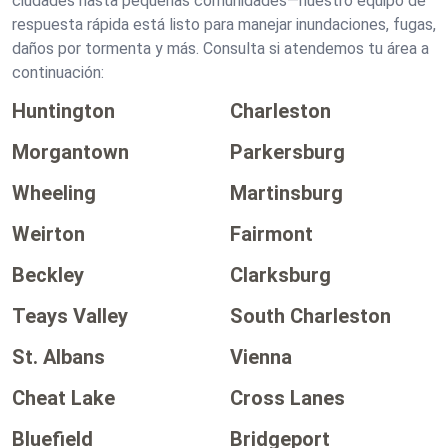
ciudades hasta pequeñas comunidades—nuestro equipo de
respuesta rápida está listo para manejar inundaciones, fugas,
daños por tormenta y más. Consulta si atendemos tu área a
continuación:
Huntington
Charleston
Morgantown
Parkersburg
Wheeling
Martinsburg
Weirton
Fairmont
Beckley
Clarksburg
Teays Valley
South Charleston
St. Albans
Vienna
Cheat Lake
Cross Lanes
Bluefield
Bridgeport