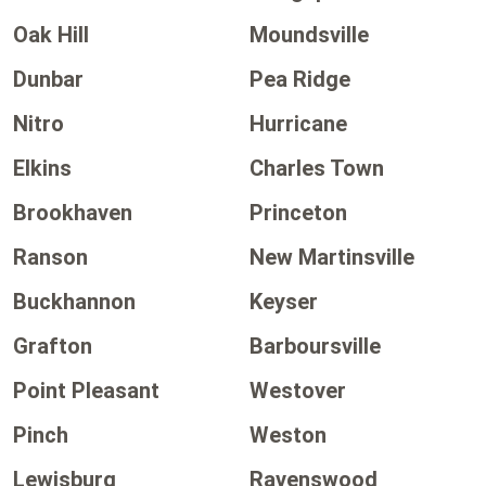
Oak Hill
Moundsville
Dunbar
Pea Ridge
Nitro
Hurricane
Elkins
Charles Town
Brookhaven
Princeton
Ranson
New Martinsville
Buckhannon
Keyser
Grafton
Barboursville
Point Pleasant
Westover
Pinch
Weston
Lewisburg
Ravenswood